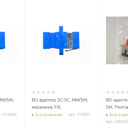
ММ/SM,
ВО адаптер SC-SC, ММ/SM,
ВО адапте
керамика, FIS
SM, Thoma
.: F1-8300
Арт.: F1-8310
Есть в наличии
Есть в на
Арт.: FBA00