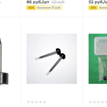
86
руб.
/шт
52
руб.
/
.
123
руб.
-
30
%
Экономия
37
руб.
-
30
%
Экон