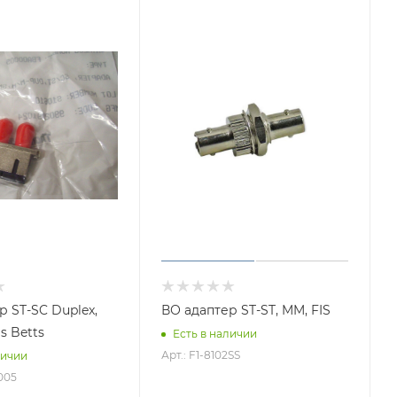
р ST-SC Duplex,
ВО адаптер ST-ST, MM, FIS
s Betts
Есть в наличии
Арт.: F1-8102SS
личии
005