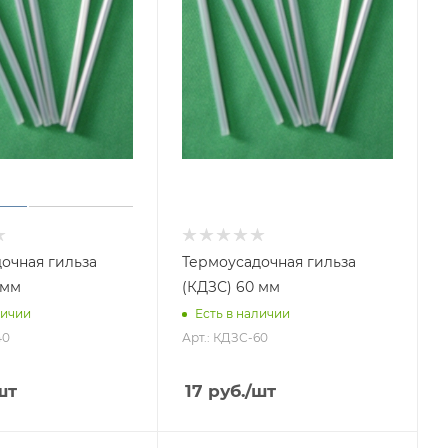
очная гильза
Термоусадочная гильза
 мм
(КДЗС) 60 мм
личии
Есть в наличии
40
Арт.: КДЗС-60
шт
17
руб.
/шт