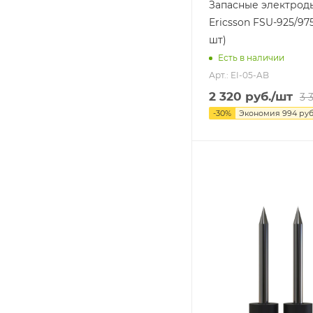
Запасные электрод
Ericsson FSU-925/975
шт)
Есть в наличии
Арт.: EI-05-AB
2 320
руб.
/шт
3 
-
30
%
Экономия
994
руб