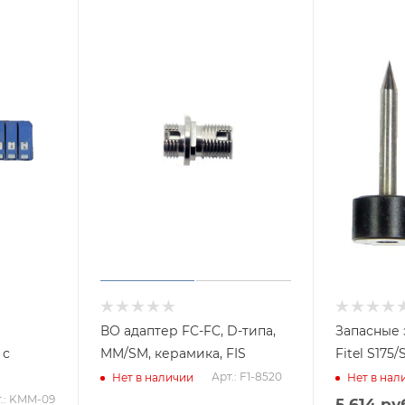
ВО адаптер FC-FC, D-типа,
Запасные 
 с
MM/SM, керамика, FIS
Fitel S175
Арт.: F1-8520
Нет в наличии
Нет в нал
.: KMM-09
5 614
руб