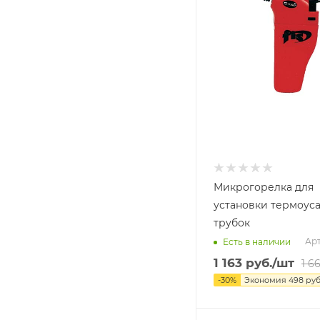
Микрогорелка для
установки термоус
трубок
Арт
Есть в наличии
1 163
руб.
/шт
1 66
-
30
%
Экономия
498
руб