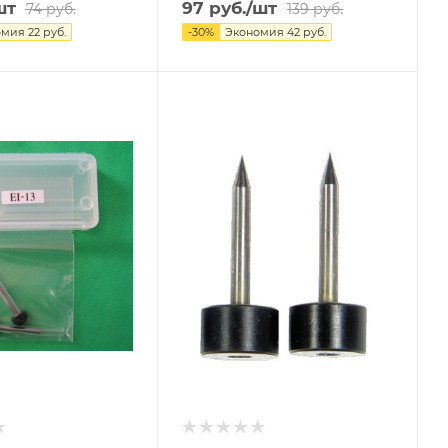
шт
97
руб.
/шт
74
руб.
139
руб.
омия
22
руб.
-
30
%
Экономия
42
руб.