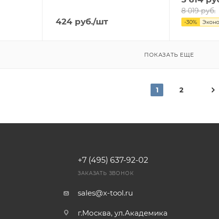
8 019
руб.
424
руб.
/шт
-
30
%
Экон
ПОКАЗАТЬ ЕЩЕ
1
2
+7 (495) 637-92-02
И
ЗАКАЗАТЬ ЗВОНОК
sales@x-tool.ru
г.Москва, ул.Академика