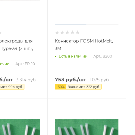
электроды для
Коннектор FC SM HotMelt,
ype-39 (2 шт.),
3M
Арт.: 8200
Есть в наличии
Арт.: ER-10
личии
б.
/шт
753
руб.
/шт
3 314
руб.
1 075
руб.
омия
994
руб.
-
30
%
Экономия
322
руб.