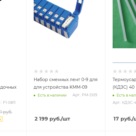
Набор сменных лент 0-9 для
Термоусад
адочных
для устройства KMM-09
(КДЗС) 40
Арт.: PM-D09
Есть в наличии
Есть в на
.: F1-0811
Арт.: КДЗС-
1
руб.
2 199
руб.
/шт
17
руб.
/
.