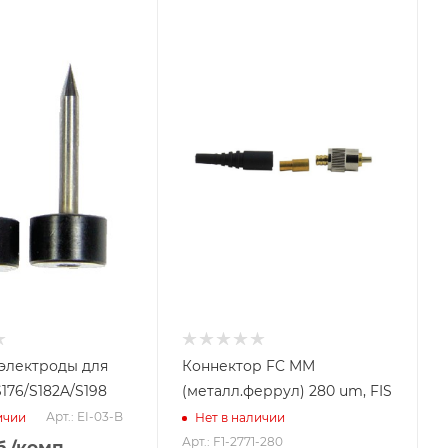
электроды для
Коннектор FC MM
/S176/S182A/S198
(металл.феррул) 280 um, FIS
Арт.: EI-03-B
ичии
Нет в наличии
Арт.: F1-2771-280
.
/комп