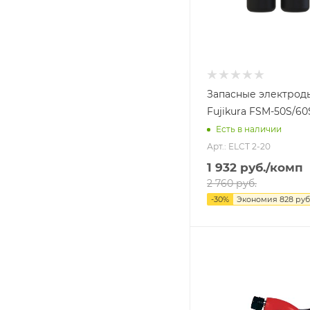
Запасные электрод
Fujikura FSM-50S/60S
Есть в наличии
Арт.: ELCT 2-20
1 932
руб.
/комп
2 760
руб.
-
30
%
Экономия
828
руб