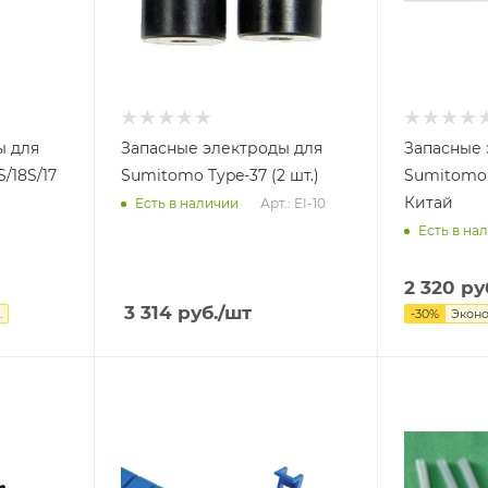
ы для
Запасные электроды для
Запасные 
/18S/17
Sumitomo Type-37 (2 шт.)
Sumitomo T
Китай
Арт.: EI-10
Есть в наличии
Есть в на
2 320
ру
3 314
руб.
/шт
.
-
30
%
Экон