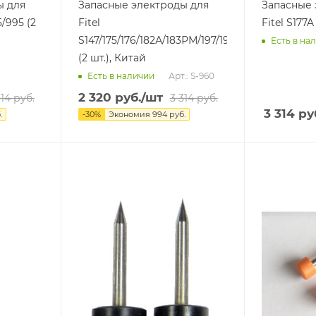
ы для
Запасные электроды для
Запасные 
/995 (2
Fitel
Fitel S177A 
S147/175/176/182А/183РМ/197/198
Есть в на
(2 шт.), Китай
Арт.: S-960
Есть в наличии
2 320
руб.
/шт
314
руб.
3 314
руб.
3 314
ру
.
-
30
%
Экономия
994
руб.