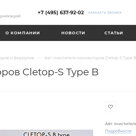
+7 (495) 637-92-02
ЗАКАЗАТЬ ЗВОНОК
муникаций
О КОМПАНИИ
НОВОСТИ
СТАТЬИ
—
оров и феррулов
Авт. очиститель коннекторов Cletop-S Type 
ров Cletop-S Type B
Авт. очистител
Подробности