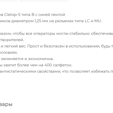
в Cletop-S типа B с синей лентой
иков диаметром 1,25 мм на разъемах типа LC и MU.
азом, чтобы все операторы могли стабильно обеспечива
створителей.
и легкий вес. Прост и безопасен в использовании, будь
условиях.
 заменяется и экономична.
 хватит более чем на 400 салфеток.
антистатическими свойствами, что позволяет избежать 
овары