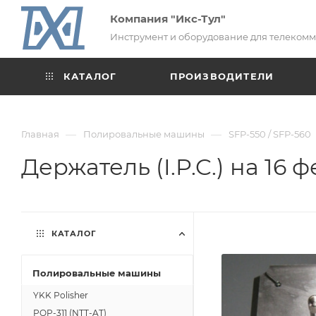
Компания "Икс-Тул"
Инструмент и оборудование для телеком
КАТАЛОГ
ПРОИЗВОДИТЕЛИ
—
—
Главная
Полировальные машины
SFP-550 / SFP-560
Держатель (I.P.C.) на 16 
КАТАЛОГ
Полировальные машины
YKK Polisher
POP-311 (NTT-AT)