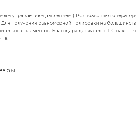
мым управлением давлением (IPC) позволяют оператору
 Для получения равномерной полировки на большинств
ительных элементов. Благодаря держателю IPC наконечн
ине.
овары