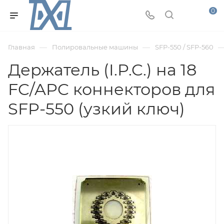
0
—
—
Главная
Полировальные машины
SFP-550 / SFP-560
Держатель (I.P.C.) на 18
FC/APC коннекторов для
SFP-550 (узкий ключ)