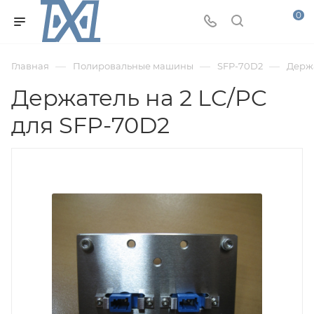
0
—
—
—
Главная
Полировальные машины
SFP-70D2
Держа
Держатель на 2 LC/PC
для SFP-70D2