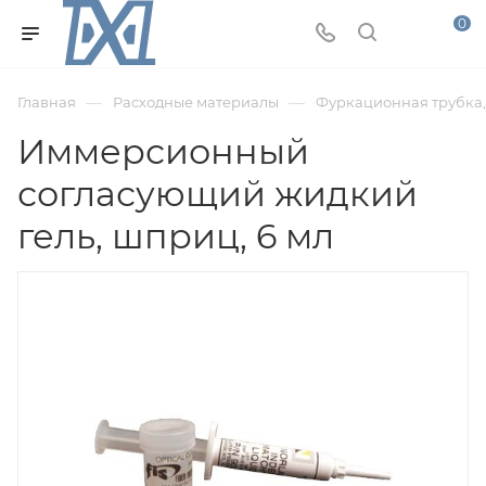
0
—
—
Главная
Расходные материалы
Фуркационная трубка,
Иммерсионный
согласующий жидкий
гель, шприц, 6 мл