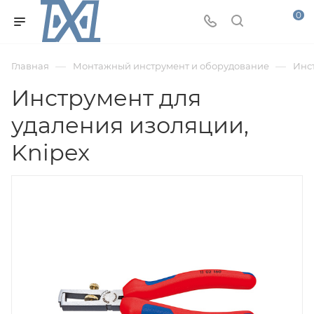
0
—
—
Главная
Монтажный инструмент и оборудование
Инс
Инструмент для
удаления изоляции,
Knipex