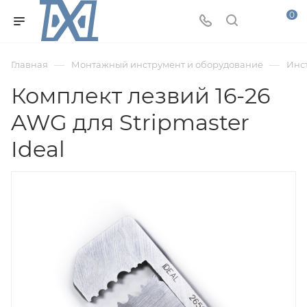
0
—
—
Главная
Монтажный инструмент и оборудование
Инс
Комплект лезвий 16-26
AWG для Stripmaster
Ideal