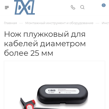
0
—
—
Главная
Монтажный инструмент и оборудование
Инс
Нож плужковый для
кабелей диаметром
более 25 мм