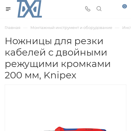
0
—
—
Главная
Монтажный инструмент и оборудование
Инс
Ножницы для резки
кабелей с двойными
режущими кромками
200 мм, Knipex