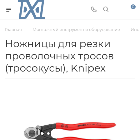
0
—
—
Главная
Монтажный инструмент и оборудование
Инс
Ножницы для резки
проволочных тросов
(тросокусы), Knipex