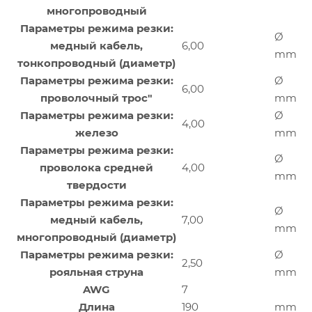
многопроводный
Параметры режима резки:
Ø
медный кабель,
6,00
mm
тонкопроводный (диаметр)
Параметры режима резки:
Ø
6,00
проволочный трос"
mm
Параметры режима резки:
Ø
4,00
железо
mm
Параметры режима резки:
Ø
проволока средней
4,00
mm
твердости
Параметры режима резки:
Ø
медный кабель,
7,00
mm
многопроводный (диаметр)
Параметры режима резки:
Ø
2,50
рояльная струна
mm
AWG
7
Длина
190
mm