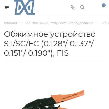
0
—
—
Главная
Монтажный инструмент и оборудование
Обж
Обжимное устройство
ST/SC/FC (0.128"/ 0.137"/
0.151"/ 0.190"), FIS