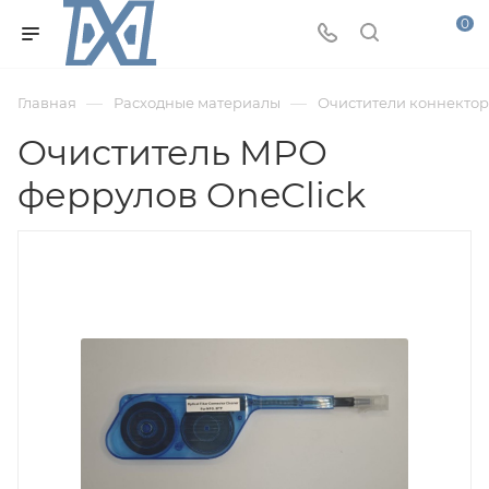
0
—
—
Главная
Расходные материалы
Очистители коннектор
Очиститель MPO
феррулов OneClick