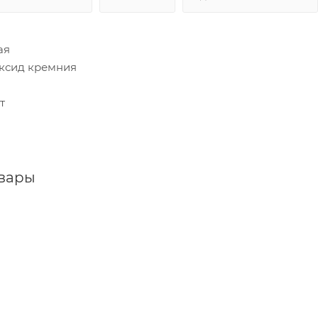
ая
оксид кремния
т
овары