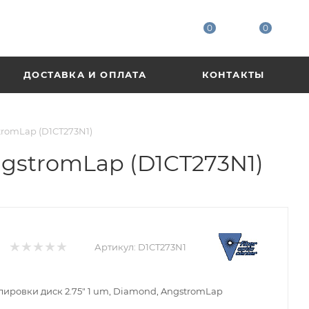
0
0
ДОСТАВКА И ОПЛАТА
КОНТАКТЫ
tromLap (D1CT273N1)
ngstromLap (D1CT273N1)
Артикул:
D1CT273N1
лировки диск 2.75" 1 um, Diamond, AngstromLap