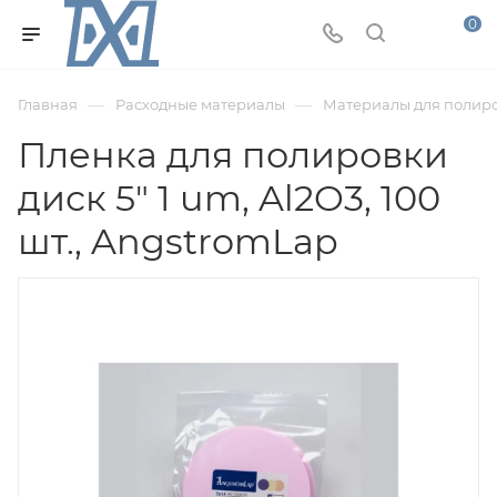
0
—
—
Главная
Расходные материалы
Материалы для полир
Пленка для полировки
диск 5" 1 um, Al2O3, 100
шт., AngstromLap