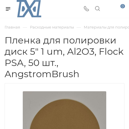
0
—
—
Главная
Расходные материалы
Материалы для полир
Пленка для полировки
диск 5" 1 um, Al2O3, Flock
PSA, 50 шт.,
AngstromBrush