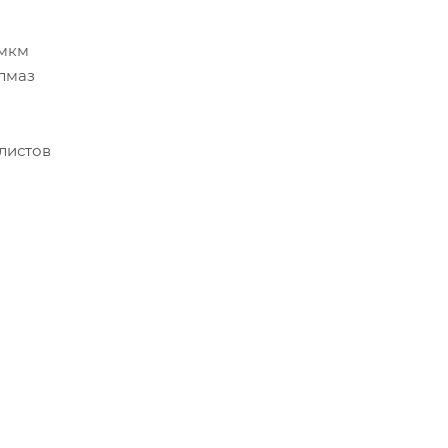
/мкм
алмаз
листов