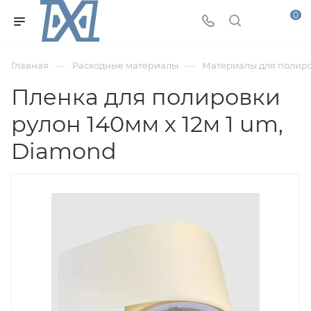
0
—
—
Главная
Расходные материалы
Материалы для полир
Пленка для полировки
рулон 140мм х 12м 1 um,
Diamond