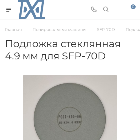
0
—
—
—
Главная
Полировальные машины
SFP-70D
Подлож
Подложка стеклянная
4.9 мм для SFP-70D