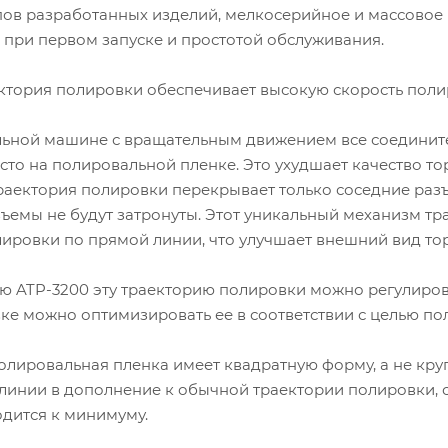
ов разработанных изделий, мелкосерийное и массовое 
 при первом запуске и простотой обслуживания.
ктория полировки обеспечивает высокую скорость поли
ьной машине с вращательным движением все соедините
есто на полировальной пленке. Это ухудшает качество 
раектория полировки перекрывает только соседние раз
зъемы не будут затронуты. Этот уникальный механизм т
ировки по прямой линии, что улучшает внешний вид то
ю ATP-3200 эту траекторию полировки можно регулирова
ке можно оптимизировать ее в соответствии с целью по
полировальная пленка имеет квадратную форму, а не кру
линии в дополнение к обычной траектории полировки, о
одится к минимуму.