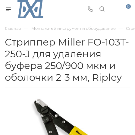
0
—
—
Главная
Монтажный инструмент и оборудование
Стр
Стриппер Miller FO-103T-
250-J для удаления
буфера 250/900 мкм и
оболочки 2-3 мм, Ripley