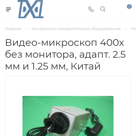
0
—
—
Главная
Контрольно-измерительное оборудование
М
Видео-микроскоп 400х
без монитора, адапт. 2.5
мм и 1.25 мм, Китай