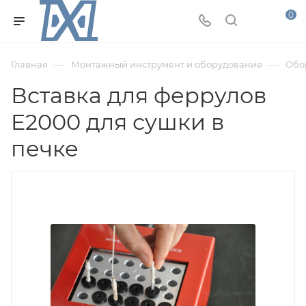
0
—
—
Главная
Монтажный инструмент и оборудование
Обо
Вставка для феррулов
E2000 для сушки в
печке